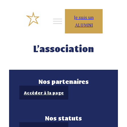
Aller
au
Je suis un
contenu
ALUMNI
L’association
Nos partenaires
Accéder à la page
:
N
o
Nos statuts
s